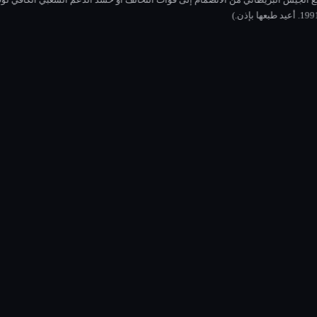
قبول وقف إطلاق النار في 3 مارس 1991. ( الصورة و © لديريك كوبلاند ، غلاسكو ، فبراير 1991. أعيد طبعها بإذن.)