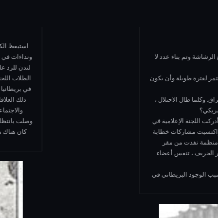
السياسة
بملايين الألغام الأرضية وآلاف الأميال من الخنادق. تم تحويل عدد لا يحصى من المبان
تي يمكنها طرد القوات العراقية من الكويت. لم يكن من غير الواقعي الخوف من أن م
لها عدد كبير من الجثث.
سبوعياً للاحتجاج على التدخل العسكري ووصف العمل العسكري بأنه حرب على النفط وليس
اب الوسط وأخيراً إلى اليمين. إذا رفضت المملكة المتحدة القوة المسلحة ، فكيف ستؤثر
مقابلات مع الصحفيين ، وأجريت نقاشات في جامعات كبرى ، ورتبت لقاءات بين كويتيين 
مولودية هي “آس” صدام – احتجاز الرهائن الأجانب كدروع بشرية. عندما بدأ إطلاق سراحهم في أواخر الخريف ، تنفس أعضاء MC ا
2000 مدني أجنبي.
كان نموذجيا.