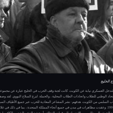
 أسبوع ، نظم النشطاء البريطانيون المناهضون للحرب ، بقيادة لجنة وقف الحرب في 
راكي ، ومعظم أعضاء حزب العمال اليساريين ، ومنظمات كنسية مختلفة ، والعديد من النقا
ط وإمبريالي ، وفضلوا إعطاء عقوبات الأمم المتحدة الاقتصادية ضد العراق الوقت لل
 بدء حرب الخليج. . على الرغم من القوة السياسية المشتركة لهذه المنظمات ، إلا أن