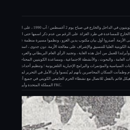
ي إلى أعشاش للمدافع الرشاشة وتم بناء عدد لا
ثل هذه الحرب قد تستمر لفترة طويلة وأن يكون
 عدواناً على العراق. وكلما طال الاحتلال ،
 على الرأي العام الأمريكي؟
أدركت اللجنة الإعلامية في FKC هذه الكارثة المحتملة وتولت مهمة مواجهتها. وأصبحت اللجنة الإعلامية في هذا الصدد القلب النابض لحملة تأمين حرية الكويت. كانت إستراتيجية MC هي السعي للحصول على اهتمام وسائل الإعلام
وسياسيين بريطانيين ، واكتسبت مشاركات خطابة
لصعداء الجماعي. لم يعد العمل العسكري يعني الموت المؤكد لحوالي