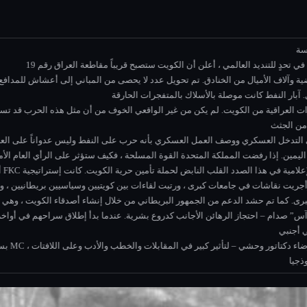
استغرق الأمر أيامًا فقط لإدراك أن صدام حسين لم يكن ينوي مغادرة الكويت أبدًا. في تحدٍ للتنديد العالمي ، أعلن أن الكويت ستصبح قريباً مقاطعة العراق رقم 19.
عراق آنذاك رابع أكبر قوة عسكرية في العالم. بدأت قواتها على الفور في تحصين الكويت 
يحصى من المخابئ تحت الأرض ومخابئ حبوب منع الحمل. آبار النفط كانت موصلة بالأسلاك بالمتفجرات الحارقة.
 الأمل في التوصل إلى حل سياسي ، أصبح من الواضح أن القوة العسكرية وحدها هي ال
هذا المناخ السياسي ، خرجت الأحزاب اليسارية المتطرفة في بريطانيا إلى الشوارع أ
ازداد خطر انتشار هذه الأفكار من أقصى اليسار إلى اليسار الناعم إلى أحز
ية باستمرار والحفاظ على التركيز على الحرية الكويتية والوحشية العراقية. وأجريت 
م حشد الدعم من الجمهور البريطاني من خلال إنشاء أصدقاء الكويت ، وهي منظمة نفدت من مقر FKC.
كانت القضية المؤلمة لل