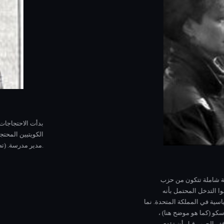
رالي “خارج الخليج”
الخليج ، مسيرات ضد التدخل العسكري نيابة عن الكويت. كانت لجنة وقف الحرب في ا
بات العمالية ، والاتحاد الوطني للطلاب واتحادات الطلاب المحلية ، والحملة. لنزع ال
ضغط على صدام للانسحاب السلمي من الكويت. هدفهم: نشر المشاعر المعادية للحرب عبر
حجم مسيراتهم باستمرار ، وبلغت ذروتها في مسيرة ضخمة في ميدان ترافالغار شارك فيها 40.000 مشارك في 12 يناير 1991. وعقد
ها لم تكن قادرة على منع الجيش البريطاني من الانضمام إلى قوات التحالف أو حشد ا