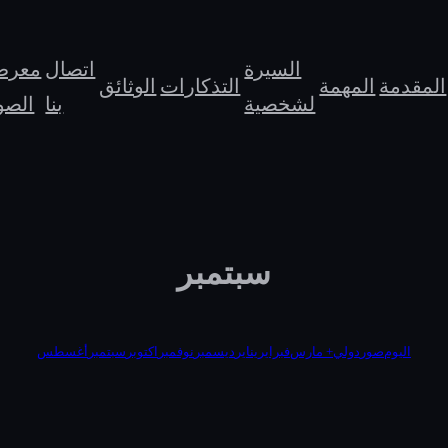
السيرة
اتصال
معر
المقدمة
المهمة
التذكارات
الوثائق
لشخصية
بنا
الصو
سبتمبر
اليوم
صور
دولي
مارس +
فبراير
يناير
ديسمبر
نوفمبر
اكتوبر
سبتمبر
أغسطس